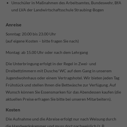
Umschüler in Maßnahmen des Arbeitsamtes, Bundeswehr, BfA
info@yourdomain.com
und LVA der Landwirtschaftsschule Straubing-Bogen
About us
Anreise
Lorem ipsum dolor sit amet, consectetuer adipiscing elit.
Sonntag: 20.00 bis 23.00 Uhr
Aenean commodo ligula eget dolor. Aenean massa. Cum
(auf eigene Kosten – bitte fragen Sie nach)
sociis natoque penatibus et magnis dis parturient
montes, nascetur ridiculus mus. Donec quam felis,
Montag: ab 15.00 Uhr oder nach dem Lehrgang
ultricies nec.
Die Unterbringung erfolgt in der Regel in Zwei- und
Dreibettzimmern mit Dusche/ WC auf dem Gang in unserem
Jugendwohnhaus oder einem Vertragshotel. Wir bieten jeden Tag
Frühstück und stellen Ihnen die Bettwäsche zur Verfügung. Auf
Wunsch können Sie Essensmarken für das Abendessen kaufen (die
aktuellen Preise erfragen Sie bitte bei unseren Mitarbeitern).
Kosten
Die Aufnahme und die Abreise erfolgt nur nach Wei­sung durch
die Handwerkskammer und muss dort nachweislich (z. B.