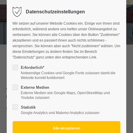
Menu
Datenschutzeinstellungen
Login
Wir setzen auf unserer Website Cookies ein. Einige von ihnen sind
Benutzername
erforderlich, während andere uns helfen unser Onlineangebot zu
verbessern. Sie können alle Cookies über den Button "Zustimmen"
akzeptieren und es passiert ihnen auch nichts schlimmes -
versprochen. Sie können aber auch "Nicht zustimmen" wählen. Um
diese Einstellungen zu ändern finden Sie im Bereich
Passwort
"Datenschutz" ganz unten den entsprechenden Link.
Wohnen für Lehrgangsteilnehmer
Erforderlich*
Notwendige Cookies und Google Fonts zulassen damit die
Website korrekt funktioniert
Anmelden
Externe Medien
Wir bieten neben Unterkunft und Verpflegung pädagogische
Externe Medien wie Google Maps, OpenStreetMap und
Begleitung nach
Register
|
Lost your password?
Youtube zulassen
Statistik
§§ 45 und 13 Abs.3 SGB VIII mit folgenden Angeboten:
Support
Google Analytics und Matomo Analytics zulassen
Freizeitpädagogik
Lorem ipsum dolor sit amet:
Begleitung bei auftretenden Lebensfragen und Problemen