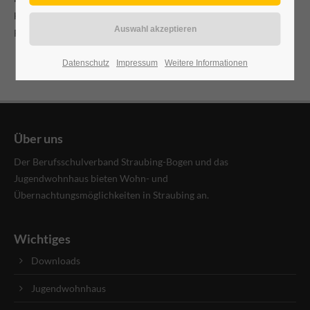
Hochstuhl, Wickelauflage und Spiele. Bei Bedarf bitte bei
24h
Reservierung angeben!
/ 365days
Datenschutz
Impressum
Weitere Informationen
We offer support for our customers
Mon - Fri 8:00am - 5:00pm
(GMT +1)
Über uns
Get in touch
Der Berufsschulverband Straubing-Bogen und das
Jugendwohnhaus bieten Wohn- und
Cybersteel Inc.
Übernachtungsmöglichkeiten in Straubing an.
376-293 City Road, Suite 600
San Francisco, CA 94102
Wichtiges
Have any questions?
Downloads
+44 1234 567 890
Jugendwohnhaus
Drop us a line