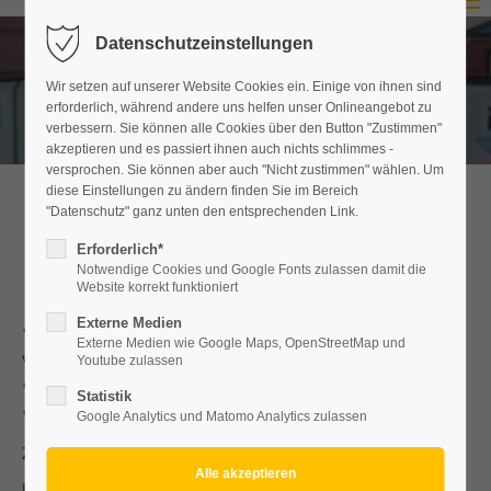
Menu
Datenschutzeinstellungen
Login
Wir setzen auf unserer Website Cookies ein. Einige von ihnen sind
Benutzername
erforderlich, während andere uns helfen unser Onlineangebot zu
verbessern. Sie können alle Cookies über den Button "Zustimmen"
akzeptieren und es passiert ihnen auch nichts schlimmes -
versprochen. Sie können aber auch "Nicht zustimmen" wählen. Um
diese Einstellungen zu ändern finden Sie im Bereich
Passwort
"Datenschutz" ganz unten den entsprechenden Link.
Unsere Leistungen
Erforderlich*
Notwendige Cookies und Google Fonts zulassen damit die
Website korrekt funktioniert
Anmelden
Externe Medien
• Übernachtung (Frühstück kann auf Anfrage hinzugebucht
Externe Medien wie Google Maps, OpenStreetMap und
werden)
Register
|
Lost your password?
Youtube zulassen
• Kostenlose Parkplätze
Statistik
Support
• Familienzimmer (Kinder bis 14 Jahren)
Google Analytics und Matomo Analytics zulassen
Zusätzlich:
Lorem ipsum dolor sit amet:
Für Familien mit Kleinkindern bieten wir Kinderreisebett,