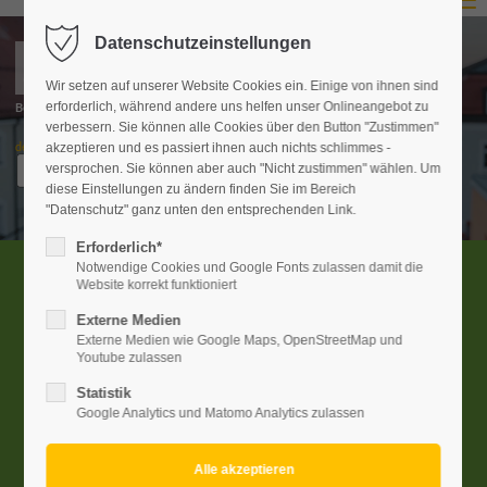
Menu
Datenschutzeinstellungen
Jugendwohnhaus
Wir setzen auf unserer Website Cookies ein. Einige von ihnen sind
erforderlich, während andere uns helfen unser Onlineangebot zu
Beachten Sie unsere neue Adresse: Dr.-Josef-Keim-Str. 1 in Straubing
verbessern. Sie können alle Cookies über den Button "Zustimmen"
des Berufsschulverbandes Straubing-Bogen
akzeptieren und es passiert ihnen auch nichts schlimmes -
versprochen. Sie können aber auch "Nicht zustimmen" wählen. Um
diese Einstellungen zu ändern finden Sie im Bereich
"Datenschutz" ganz unten den entsprechenden Link.
Erforderlich*
Notwendige Cookies und Google Fonts zulassen damit die
Website korrekt funktioniert
Externe Medien
Externe Medien wie Google Maps, OpenStreetMap und
Jugendwohnhaus
Youtube zulassen
Statistik
Wohnen für Blockschüler, Umschüler, Lehrgangsteilnehmer
Google Analytics und Matomo Analytics zulassen
usw.
interessiert mich