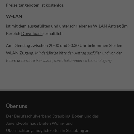
Freizeitangeboten ist kostenlos.
W-LAN
ist mit dem ausgefüllten und unterschriebenen W-LAN Antrag (im
Bereich
Downloads
) erhältlich.
Am Dienstag zwischen 20.00 und 20.30 Uhr bekommen Sie den
WLAN Zugang.
Minderjährige bitte den Antrag ausfüllen und von den
Eltern unterschreiben lassen, sonst bekommen sie keinen Zugang.
Über uns
Der Berufsschulverband Straubing-Bogen und das
Jugendwohnhaus bieten Wohn- und
Übernachtungsmöglichkeiten in Straubing an.