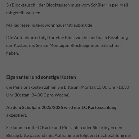
info@yourdomain.com
3.) Blocktausch - der Blocktausch muss vom Schüler*in per Mail
mitgeteilt werden
About us
Mailadresse:
jugendwohnhaus@straubing.de
Lorem ipsum dolor sit amet, consectetuer adipiscing elit.
Die Aufnahme erfolgt für eine Blockwoche und nach Bezahlung
Aenean commodo ligula eget dolor. Aenean massa. Cum
der Kosten, die Sie am Montag zu Blockbeginn zu entrichten
sociis natoque penatibus et magnis dis parturient
haben.
montes, nascetur ridiculus mus. Donec quam felis,
ultricies nec.
Eigenanteil und sonstige Kosten
die Pensionskosten zahlen Sie bitte am Montag 15.00 Uhr -18.30
Uhr (Kosten: 34,00 € pro Woche).
Ab dem Schuljahr 2025/2026 wird nur EC Kartenzahlung
akzeptiert.
Sie können mit EC Karte und Pin zahlen oder Sie bringen den
Betrag bitte passend mit. Aufnahme erfolgt erst nach Zahlung der