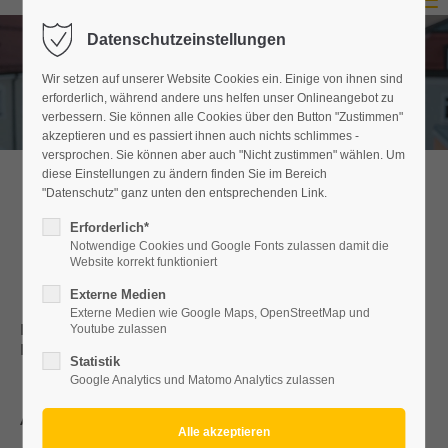
Menu
Datenschutzeinstellungen
Login
Wir setzen auf unserer Website Cookies ein. Einige von ihnen sind
Benutzername
erforderlich, während andere uns helfen unser Onlineangebot zu
verbessern. Sie können alle Cookies über den Button "Zustimmen"
akzeptieren und es passiert ihnen auch nichts schlimmes -
versprochen. Sie können aber auch "Nicht zustimmen" wählen. Um
diese Einstellungen zu ändern finden Sie im Bereich
Passwort
"Datenschutz" ganz unten den entsprechenden Link.
Infos für neue Blockschüler*innen
Erforderlich*
der Berufsschulen I,II,III
Notwendige Cookies und Google Fonts zulassen damit die
Website korrekt funktioniert
Anmelden
Externe Medien
Externe Medien wie Google Maps, OpenStreetMap und
Im Bereich
"Aufnahme"
erhalten Sie alle wichtigen
Register
|
Lost your password?
Youtube zulassen
Informationen zum Antrag auf einen Heimplatz.
Statistik
Support
Google Analytics und Matomo Analytics zulassen
Lorem ipsum dolor sit amet:
Anreise zur Blockwoche