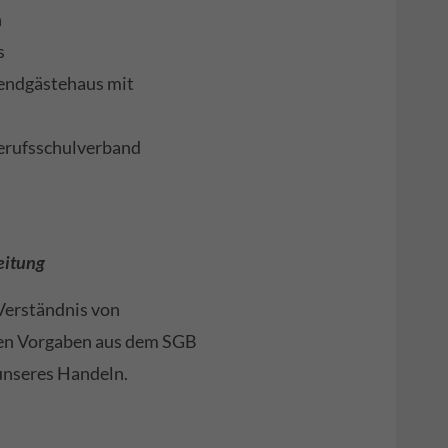
n
s
endgästehaus mit
erufsschulverband
eitung
 Verständnis von
hen Vorgaben aus dem SGB
 unseres Handeln.