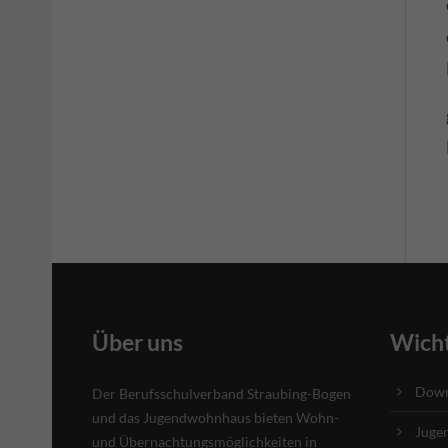
Über uns
Wicht
Down
Der Berufsschulverband Straubing-Bogen
und das Jugendwohnhaus bieten Wohn-
Juge
und Übernachtungsmöglichkeiten in