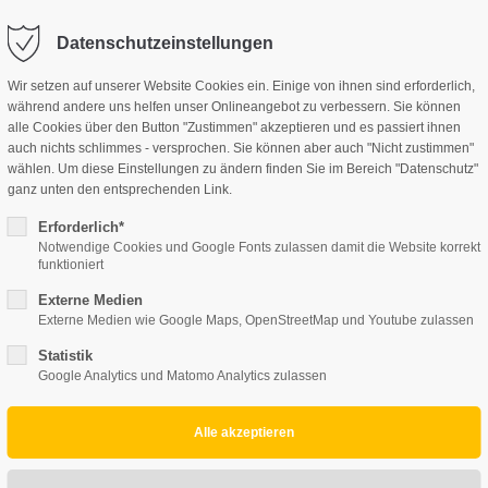
Datenschutzeinstellungen
JUGENDWOHNHAUS
JUGENDGÄSTEHAUS
KON
ort
Get in touch
Wir setzen auf unserer Website Cookies ein. Einige von ihnen sind erforderlich,
während andere uns helfen unser Onlineangebot zu verbessern. Sie können
sum dolor sit amet:
Cybersteel Inc.
alle Cookies über den Button "Zustimmen" akzeptieren und es passiert ihnen
376-293 City Road, Suite 600
auch nichts schlimmes - versprochen. Sie können aber auch "Nicht zustimmen"
San Francisco, CA 94102
wählen. Um diese Einstellungen zu ändern finden Sie im Bereich "Datenschutz"
ganz unten den entsprechenden Link.
4h
Have any questions?
/ 365days
Erforderlich*
Notwendige Cookies und Google Fonts zulassen damit die Website korrekt
+44 1234 567 890
funktioniert
Drop us a line
Externe Medien
info@yourdomain.com
Externe Medien wie Google Maps, OpenStreetMap und Youtube zulassen
 support for our customers
ri 8:00am - 5:00pm
(GMT +1)
Statistik
Google Analytics und Matomo Analytics zulassen