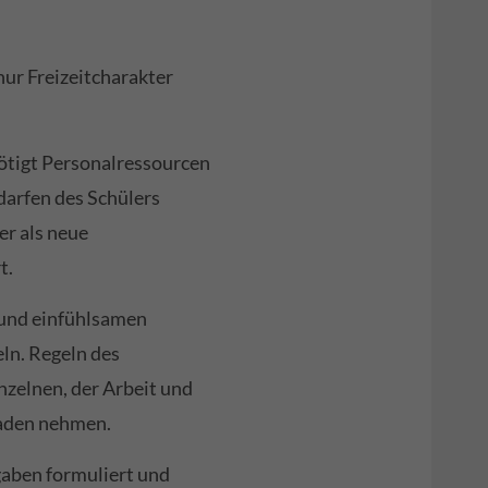
nur Freizeitcharakter
nötigt Personalressourcen
darfen des Schülers
er als neue
t.
 und einfühlsamen
ln. Regeln des
zelnen, der Arbeit und
haden nehmen.
gaben formuliert und