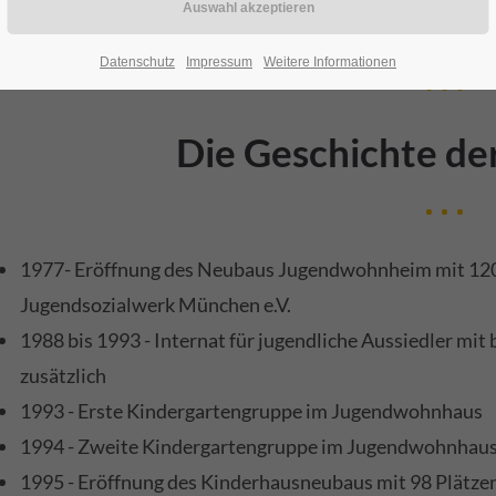
Konzeption unseres Jugendwohnhauses 2021
(894,4 KiB)
Datenschutz
Impressum
Weitere Informationen
Die Geschichte de
1977- Eröffnung des Neubaus Jugendwohnheim mit 120
Jugendsozialwerk München e.V.
1988 bis 1993 - Internat für jugendliche Aussiedler mit 
zusätzlich
1993 - Erste Kindergartengruppe im Jugendwohnhaus
1994 - Zweite Kindergartengruppe im Jugendwohnhau
1995 - Eröffnung des Kinderhausneubaus mit 98 Plätze