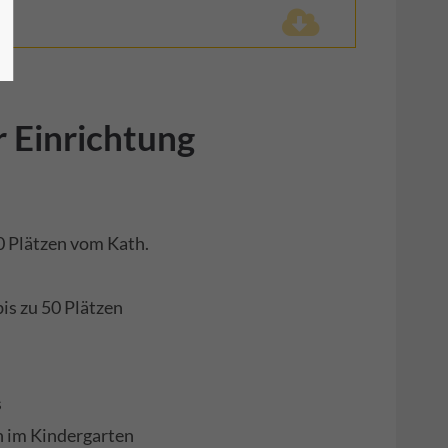
r Einrichtung
 Plätzen vom Kath.
bis zu 50 Plätzen
s
n im Kindergarten