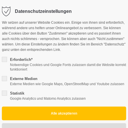
Datenschutzeinstellungen
JUGENDWOHNHAUS
JUGENDGÄSTEHAUS
KON
ort
Get in touch
Wir setzen auf unserer Website Cookies ein. Einige von ihnen sind erforderlich,
während andere uns helfen unser Onlineangebot zu verbessern. Sie können
sum dolor sit amet:
Cybersteel Inc.
alle Cookies über den Button "Zustimmen" akzeptieren und es passiert ihnen
376-293 City Road, Suite 600
auch nichts schlimmes - versprochen. Sie können aber auch "Nicht zustimmen"
San Francisco, CA 94102
wählen. Um diese Einstellungen zu ändern finden Sie im Bereich "Datenschutz"
ganz unten den entsprechenden Link.
4h
Have any questions?
/ 365days
Erforderlich*
Notwendige Cookies und Google Fonts zulassen damit die Website korrekt
+44 1234 567 890
funktioniert
Drop us a line
Externe Medien
info@yourdomain.com
Externe Medien wie Google Maps, OpenStreetMap und Youtube zulassen
 support for our customers
ri 8:00am - 5:00pm
(GMT +1)
Statistik
Google Analytics und Matomo Analytics zulassen
Jugendgäst